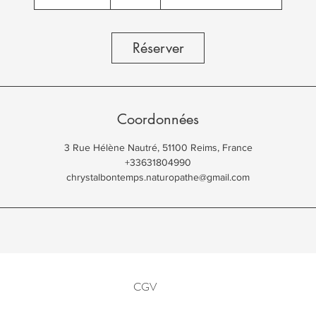
3
0
m
Réserver
i
n
Coordonnées
3 Rue Hélène Nautré, 51100 Reims, France
+33631804990
chrystalbontemps.naturopathe@gmail.com
CGV