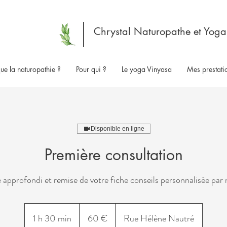
Chrystal Naturopathe et Yoga
ue la naturopathie ?
Pour qui ?
Le yoga Vinyasa
Mes prestatio
Disponible en ligne
Première consultation
approfondi et remise de votre fiche conseils personnalisée par
60
euros
1 h 30 min
1
60 €
Rue Hélène Nautré